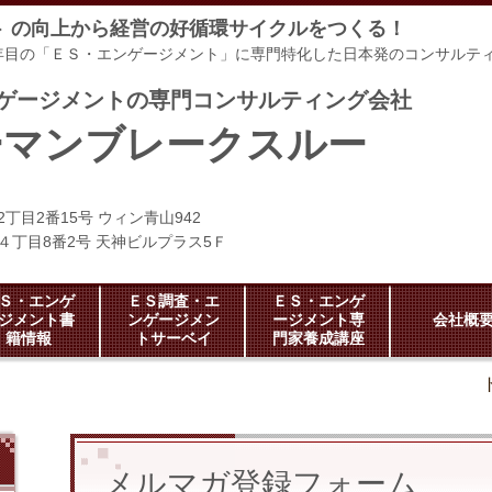
ント の向上から経営の好循環サイクルをつくる！
年目の「ＥＳ・エンゲージメント」に専門特化した日本発のコンサルテ
ンゲージメントの専門コンサルティング会社
ーマンブレークスルー
2丁目2番15号 ウィン青山942
神４丁目8番2号 天神ビルプラス5Ｆ
Ｓ・エンゲ
ＥＳ調査・エ
ＥＳ・エンゲ
ジメント書
ンゲージメン
ージメント専
会社概
籍情報
トサーベイ
門家養成講座
メルマガ登録フォーム