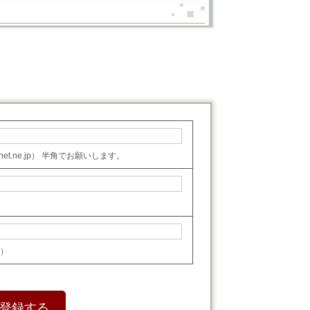
o-net.ne.jp） 半角でお願いします。
社）